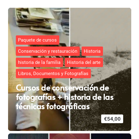
Paquete de cursos
Conservación y restauración
Historia
historia de la familia
Historia del arte
Libros, Documentos y Fotografías
Cursos de conservación de
fotografías + historia de las
técnicas fotográficas
€
54,00