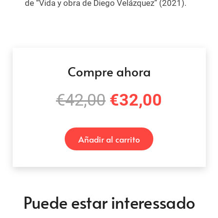
de “Vida y obra de Diego Velázquez” (2021).
Compre ahora
El
El
€
42,00
€
32,00
precio
precio
original
actual
Añadir al carrito
era:
es:
€42,00.
€32,00
Puede estar interessado