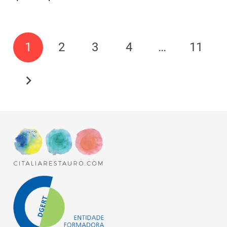
1
2
3
4
…
11