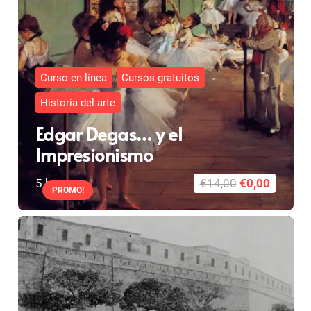
Curso en línea
Cursos gratuitos
Historia del arte
Edgar Degas… y el
Impresionismo
El
El
5
horas
€
14,00
€
0,00
PROMO!
precio
precio
original
actual
era:
es:
€14,00.
€0,00.