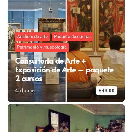
Análisis de arte
Paquete de cursos
Patrimonio y museología
Consultoria de Arte +
Exposición de Arte – paquete
2 cursos
45
horas
€
43,00