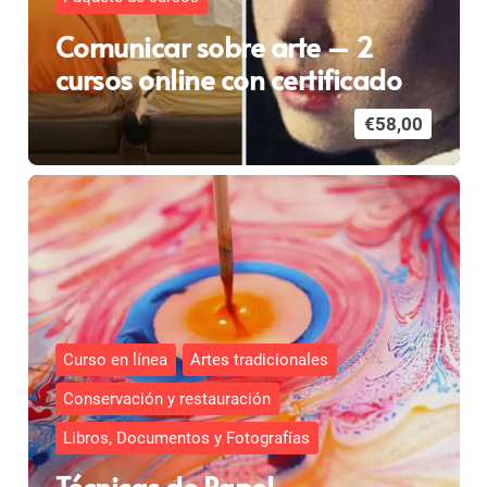
Comunicar sobre arte – 2
cursos online con certificado
€
58,00
Curso en línea
Artes tradicionales
Conservación y restauración
Libros, Documentos y Fotografías
Técnicas de Papel