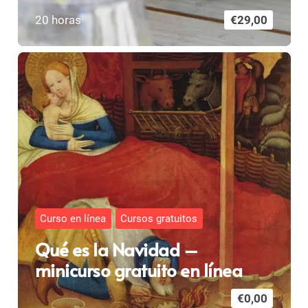
20
horas
€
29,00
Curso en línea
Cursos gratuitos
Qué es la Navidad –
minicurso gratuito en línea
€
0,00