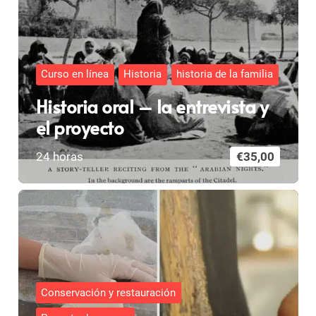
Curso en línea
Historia
historia de la familia
Historia oral – la entrevista y
el proyecto
24
horas
€
35,00
Conservación y restauración