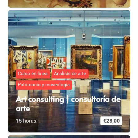
Curso en línea
Análisis de arte
Patrimonio y museología
Art consulting | consultoría de
arte
15
horas
€
28,00