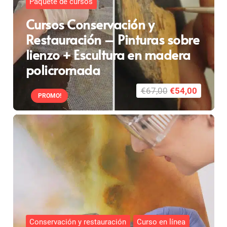
Paquete de cursos
Cursos Conservación y
Restauración – Pinturas sobre
lienzo + Escultura en madera
policromada
El
El
€
67,00
€
54,00
PROMO!
precio
precio
original
actual
era:
es:
€67,00.
€54,00.
Conservación y restauración
Curso en línea