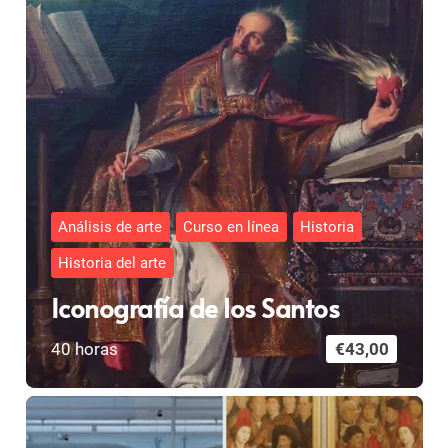
Análisis de arte
Curso en línea
Historia
Historia del arte
Iconografía de los Santos
40
horas
€
43,00