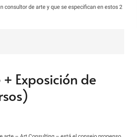
 consultor de arte y que se especifican en estos 2
 + Exposición de
rsos)
e arte – Art Consulting – está el consejo propenso