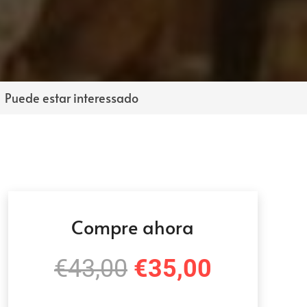
Puede estar interessado
Compre ahora
El
El
€
43,00
€
35,00
precio
precio