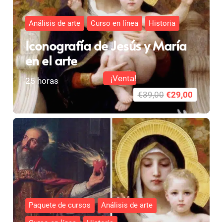
Análisis de arte
Curso en línea
Historia
Iconografía de Jesús y María
en el arte
¡Venta!
25
horas
El
El
€
39,00
€
29,00
precio
precio
original
actual
era:
es:
€39,00.
€29,00.
Paquete de cursos
Análisis de arte