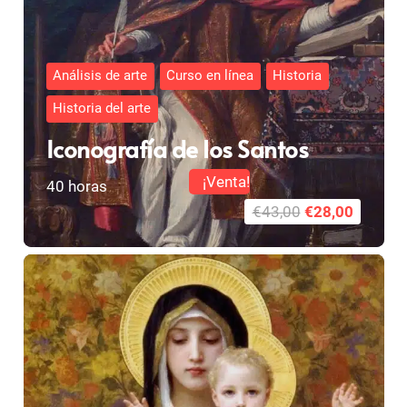
Análisis de arte
Curso en línea
Historia
Historia del arte
Iconografía de los Santos
¡Venta!
40
horas
El
El
€
43,00
€
28,00
precio
precio
original
actual
era:
es:
€43,00.
€28,00.