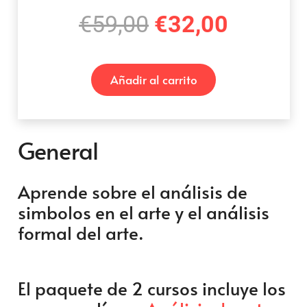
El
El
€
59,00
€
32,00
precio
precio
original
actual
Añadir al carrito
era:
es:
€59,00.
€32,00
General
Aprende sobre el análisis de
simbolos en el arte y el análisis
formal del arte.
El paquete de 2 cursos incluye los