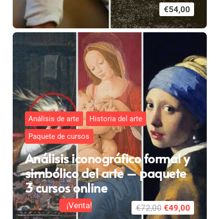
€
54,00
Análisis de arte
Historia del arte
Paquete de cursos
Análisis iconográfico formal y
simbólico del arte – paquete
3 cursos online
¡Venta!
El
El
€
72,00
€
49,00