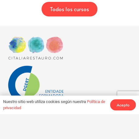
era:
es:
Todos los cursos
€47,00.
€34,00.
Nuestro sitio web utiliza cookies según nuestra
Política de
Acepto
privacidad
cursos online con certificado