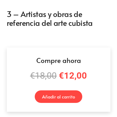
3 –
Artistas y obras de
referencia del arte cubista
Compre ahora
El
El
€
18,00
€
12,00
precio
precio
original
actual
Añadir al carrito
era:
es:
€18,00.
€12,00