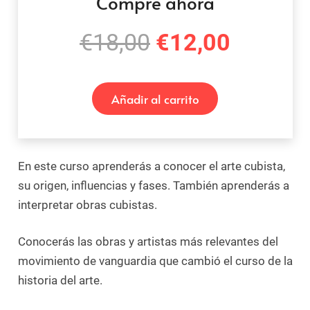
Compre ahora
El
El
€
18,00
€
12,00
precio
precio
original
actual
Añadir al carrito
era:
es:
€18,00.
€12,00
En este curso aprenderás a conocer el arte cubista,
su origen, influencias y fases. También aprenderás a
interpretar obras cubistas.
Conocerás las obras y artistas más relevantes del
movimiento de vanguardia que cambió el curso de la
historia del arte.