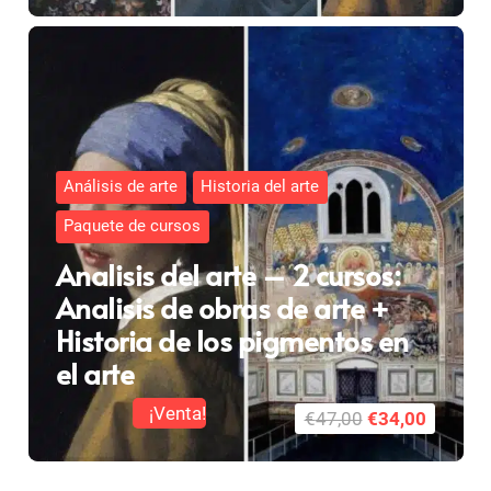
precio
precio
original
actual
era:
es:
€72,00.
€49,00.
Análisis de arte
Historia del arte
Paquete de cursos
Analisis del arte – 2 cursos:
Analisis de obras de arte +
Historia de los pigmentos en
el arte
¡Venta!
El
El
€
47,00
€
34,00
precio
precio
original
actual