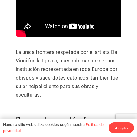
La única frontera respetada por el artista Da
Vinci fue la Iglesia, pues además de ser una
institución representada en toda Europa por
obispos y sacerdotes católicos, también fue
su principal cliente para sus obras y
esculturas.
Para saber quién fue
Nuestro sitio web utiliza cookies según nuestra
Política de
Leonardo da Vinci hay que
Acepto
privacidad